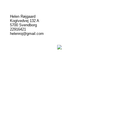
Helen Røjgaard
Kogtvedvej 132 A
5700 Svendborg
22916421
helenroj@gmail.com